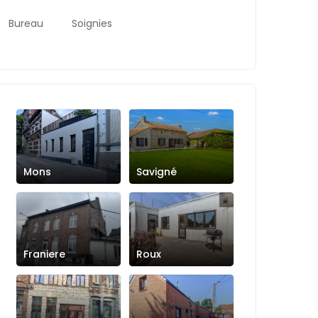
Bureau
Soignies
Mons
Savigné
Franiere
Roux