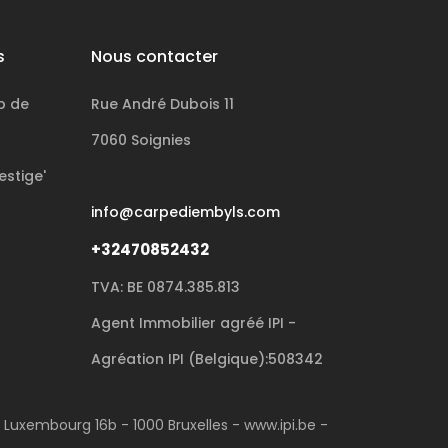
s
Nous contacter
p de
Rue André Dubois 11
7060 Soignies
estige'
info@carpediembyls.com
+32470852432
TVA: BE 0874.385.813
Agent Immobilier agréé IPI -
Agréation IPI (Belgique):508342
u Luxembourg 16b - 1000 Bruxelles - www.ipi.be -