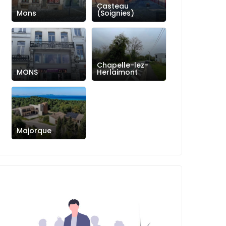
Casteau
Mons
(Soignies)
Chapelle-lez-
MONS
Herlaimont
Majorque