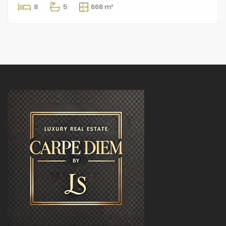
8
5
668 m²