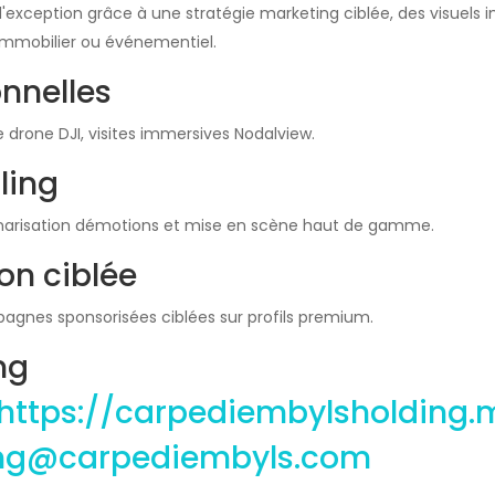
 d'exception grâce à une stratégie marketing ciblée, des visuels
immobilier ou événementiel.
nnelles
e drone DJI, visites immersives Nodalview.
ling
cénarisation démotions et mise en scène haut de gamme.
on ciblée
pagnes sponsorisées ciblées sur profils premium.
ng
https://carpediembylsholding.
ng@carpediembyls.com