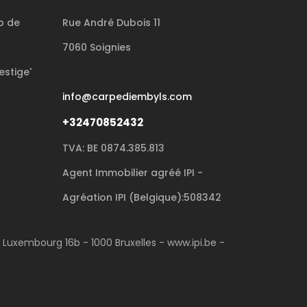
p de
Rue André Dubois 11
7060 Soignies
estige'
info@carpediembyls.com
+32470852432
TVA: BE 0874.385.813
Agent Immobilier agréé IPI -
Agréation IPI (Belgique):508342
u Luxembourg 16b - 1000 Bruxelles - www.ipi.be -