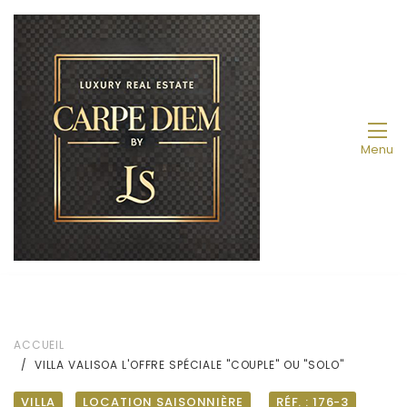
Menu
ACCUEIL
VILLA VALISOA L'OFFRE SPÉCIALE "COUPLE" OU "SOLO"
VILLA
LOCATION SAISONNIÈRE
RÉF. : 176-3